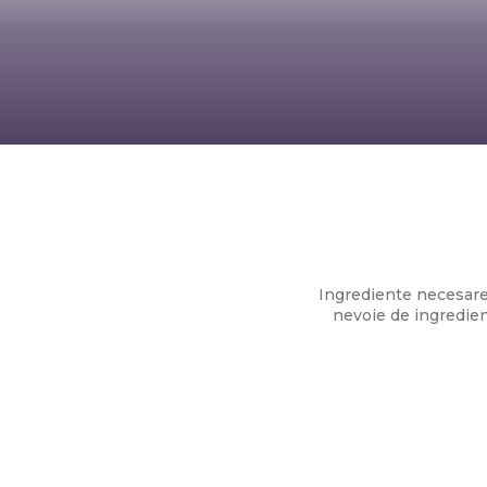
Tiramisu cu lăm
Ingrediente necesareP
nevoie de ingredien