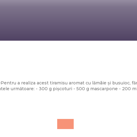
Diverse Noutati
âie și busuioc, fără limoncello – Rețeta Ga
un desert perfect pentru sezonul estival
entru a realiza acest tiramisu aromat cu lămâie și busuioc, făr
tele următoare: - 300 g pișcoturi - 500 g mascarpone - 200 m