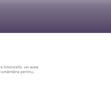
brielei Cristea,
ă limoncello, vei avea
l smântână pentru...