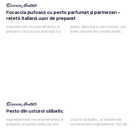
Diverse Noutati
Focaccia pufoasă cu pesto parfumat și parmezan –
rețetă italiană ușor de preparat
Ingrediente necesarePentru a
pesto delicios și parmezan, vei
prepara o focaccia pufoasă cu
avea nevoie de următoarele...
Diverse Noutati
Pesto din usturoi sălbatic
Ingredientele necesarePentru a
usturoi sălbatic, ai nevoie de
prepara un pesto delicios din
următoarele ingrediente: 100 de...