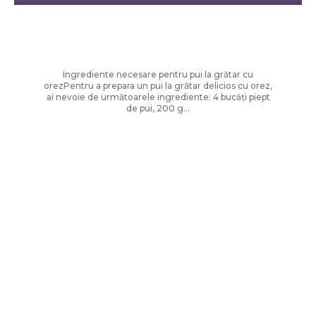
Diverse Noutati
Pui la grătar servit cu orez
Ingrediente necesare pentru pui la grătar cu
orezPentru a prepara un pui la grătar delicios cu orez,
ai nevoie de următoarele ingrediente: 4 bucăți piept
de pui, 200 g...