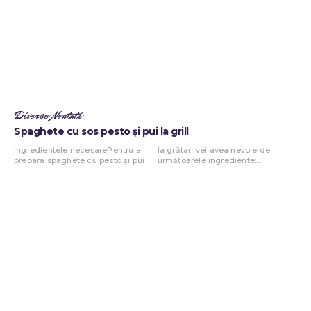
Diverse Noutati
Spaghete cu sos pesto și pui la grill
Ingredientele necesarePentru a
la grătar, vei avea nevoie de
prepara spaghete cu pesto și pui
următoarele ingrediente:...