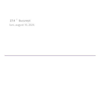
Politica de cookies (GDPR)
Politică de confidențialitate
Contact www.retetedesuflet.ro
C
27.4
București
luni, august 10, 2026
Ultimele postari
Diverse Noutati
Afaceri si Industrii
Sanatate / Hobby
Auto
Cultura si Entertainment
Fashion
Pui la grătar servit cu orez