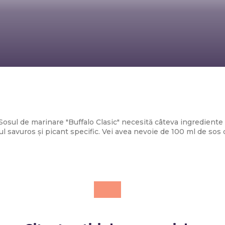
Diverse Noutati
Sos de marinare „Buffalo Clasic”
Sosul de marinare "Buffalo Clasic" necesită câteva ingredien
l savuros și picant specific. Vei avea nevoie de 100 ml de sos de