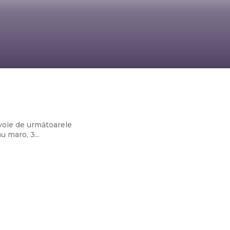
avuroasă
evoie de următoarele
 maro, 3...