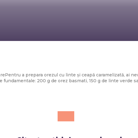
Diverse Noutati
 linte și ceapă prăjită – rețetă ușoară și s
ePentru a prepara orezul cu linte și ceapă caramelizată, ai n
e fundamentale: 200 g de orez basmati, 150 g de linte verde sau