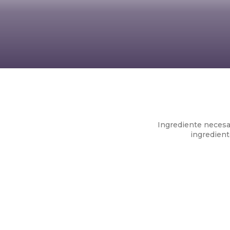
Orez cu
Ingrediente necesar
ingredient