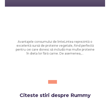
Diverse Noutati
Rețete rapide pentru zile toride: Chef
Cătălin Scărlătescu vă sugerează
tocănița de linte: „Spor la proteine!”
Avantajele consumului de linteLintea reprezintă o
excelentă sursă de proteine vegetale, fiind perfectă
pentru cei care doresc să includă mai multe proteine
în dieta lor fără carne. De asemenea,...
Citeste stiri despre
Rummy