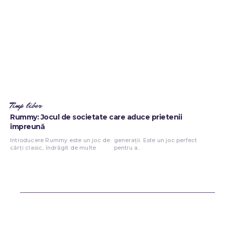
Timp liber
Rummy: Jocul de societate care aduce prietenii
împreună
Introducere Rummy este un joc de
generații. Este un joc perfect
cărți clasic, îndrăgit de multe
pentru a...
Bun venit ReteteDeSuflet.ro
Retetedesuflet.ro un site de știri / blog de noutăți, dedicat diseminării
de informații și actualități. Acesta oferă articole, reportaje și analize
pe teme diverse, de la evenimente curente la subiecte specifice de