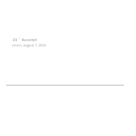
interes. Este un spațiu digital pentru informare și educație.
Contactati-ne oricand la adresa: contact@retetedesuflet.ro
Politica de cookies (GDPR)
Politică de confidențialitate
Contact www.retetedesuflet.ro
C
23
București
vineri, august 7, 2026
Ultimele postari
Diverse Noutati
Afaceri si Industrii
Sanatate / Hobby
Auto
Cultura si Entertainment
Fashion