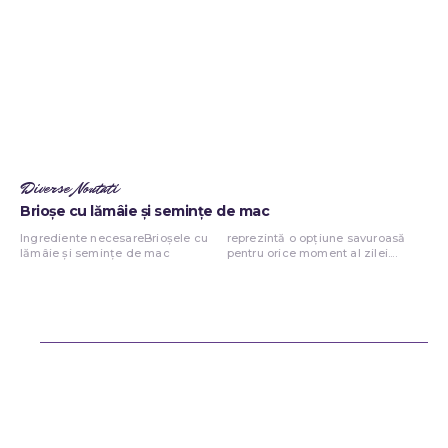
Diverse Noutati
Brioșe cu lămâie și semințe de mac
Ingrediente necesareBrioșele cu
reprezintă o opțiune savuroasă
lămâie și semințe de mac
pentru orice moment al zilei....
Bun venit ReteteDeSuflet.ro
Retetedesuflet.ro un site de știri / blog de noutăți, dedicat diseminării
de informații și actualități. Acesta oferă articole, reportaje și analize
pe teme diverse, de la evenimente curente la subiecte specifice de
interes. Este un spațiu digital pentru informare și educație.
Contactati-ne oricand la adresa: contact@retetedesuflet.ro