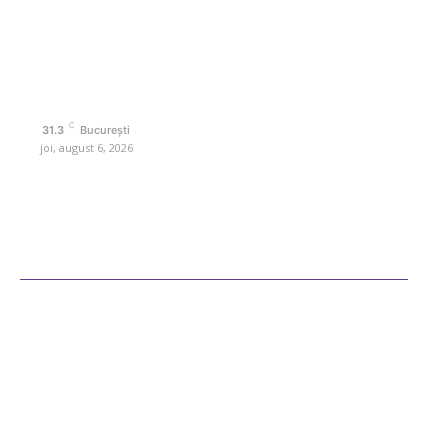
interes. Este un spațiu digital pentru informare și educație.
Contactati-ne oricand la adresa: contact@retetedesuflet.ro
Politica de cookies (GDPR)
Politică de confidențialitate
Contact www.retetedesuflet.ro
C
31.3
București
joi, august 6, 2026
Ultimele postari
Diverse Noutati
Afaceri si Industrii
Sanatate / Hobby
Auto
Cultura si Entertainment
Fashion