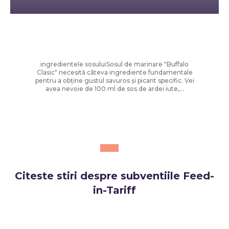
Diverse Noutati
Sos de marinare „Buffalo Clasic”
ingredientele sosuluiSosul de marinare "Buffalo
Clasic" necesită câteva ingrediente fundamentale
pentru a obține gustul savuros și picant specific. Vei
avea nevoie de 100 ml de sos de ardei iute,...
Citeste stiri despre
subventiile Feed-
in-Tariff