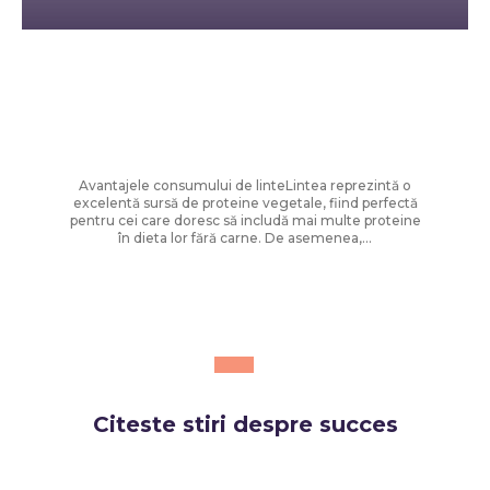
Diverse Noutati
Rețete rapide pentru zile toride: Chef
Cătălin Scărlătescu vă sugerează
tocănița de linte: „Spor la proteine!”
Avantajele consumului de linteLintea reprezintă o
excelentă sursă de proteine vegetale, fiind perfectă
pentru cei care doresc să includă mai multe proteine
în dieta lor fără carne. De asemenea,...
Citeste stiri despre
succes