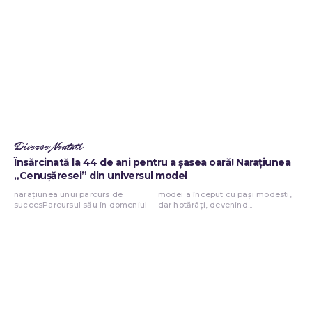
Diverse Noutati
Însărcinată la 44 de ani pentru a șasea oară! Narațiunea
„Cenușăresei” din universul modei
narațiunea unui parcurs de
modei a început cu pași modesti,
succesParcursul său în domeniul
dar hotărâți, devenind...
Bun venit ReteteDeSuflet.ro
Retetedesuflet.ro un site de știri / blog de noutăți, dedicat diseminării
de informații și actualități. Acesta oferă articole, reportaje și analize
pe teme diverse, de la evenimente curente la subiecte specifice de