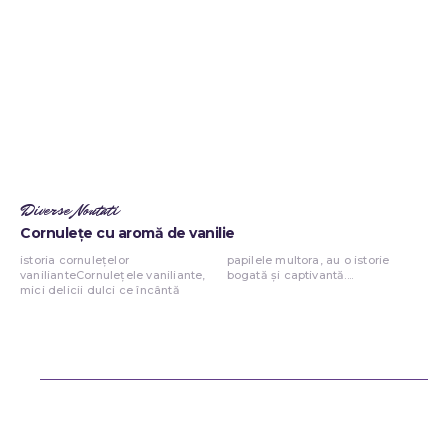
Diverse Noutati
Cornulețe cu aromă de vanilie
istoria cornulețelor
papilele multora, au o istorie
vanilianteCornulețele vaniliante,
bogată și captivantă....
mici delicii dulci ce încântă
Bun venit ReteteDeSuflet.ro
Retetedesuflet.ro un site de știri / blog de noutăți, dedicat diseminării
de informații și actualități. Acesta oferă articole, reportaje și analize
pe teme diverse, de la evenimente curente la subiecte specifice de