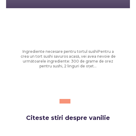
Diverse Noutati
Cum să faci tort sushi la tine acasă:
rețeta ușoară și sănătoasă care a
câștigat popularitate
Ingrediente necesare pentru tortul sushiPentru a
crea un tort sushi savuros acasă, vei avea nevoie de
următoarele ingrediente: 300 de grame de orez
pentru sushi, 2 linguri de oțet...
Citeste stiri despre
vanilie