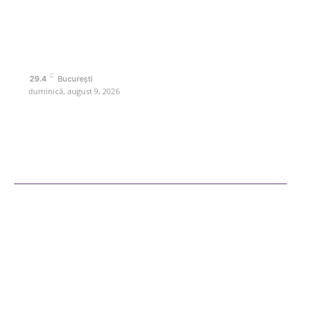
Contactati-ne oricand la adresa: contact@retetedesuflet.ro
Politica de cookies (GDPR)
Politică de confidențialitate
Contact www.retetedesuflet.ro
C
29.4
București
duminică, august 9, 2026
Ultimele postari
Diverse Noutati
Afaceri si Industrii
Sanatate / Hobby
Auto
Cultura si Entertainment
Fashion