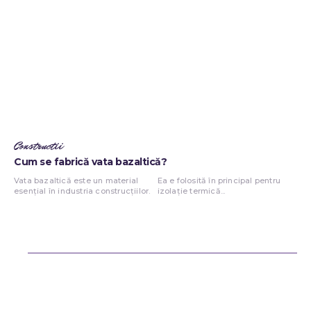
Constructii
Cum se fabrică vata bazaltică?
Vata bazaltică este un material
Ea e folosită în principal pentru
esențial în industria construcțiilor.
izolație termică...
Bun venit ReteteDeSuflet.ro
Retetedesuflet.ro un site de știri / blog de noutăți, dedicat diseminării
de informații și actualități. Acesta oferă articole, reportaje și analize
pe teme diverse, de la evenimente curente la subiecte specifice de
interes. Este un spațiu digital pentru informare și educație.