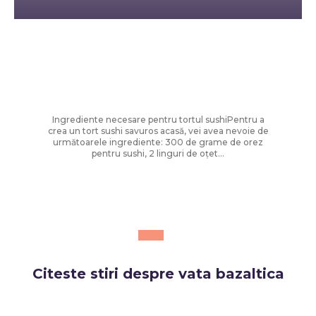
Diverse Noutati
Cum să faci tort sushi la tine acasă:
rețeta ușoară și sănătoasă care a
câștigat popularitate
Ingrediente necesare pentru tortul sushiPentru a
crea un tort sushi savuros acasă, vei avea nevoie de
următoarele ingrediente: 300 de grame de orez
pentru sushi, 2 linguri de oțet...
Citeste stiri despre
vata bazaltica