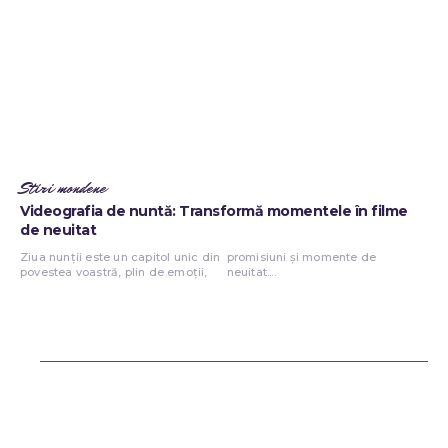
Stiri mondene
Videografia de nuntă: Transformă momentele în filme
de neuitat
Ziua nunții este un capitol unic din
promisiuni și momente de
povestea voastră, plin de emoții,
neuitat....
Bun venit ReteteDeSuflet.ro
Retetedesuflet.ro un site de știri / blog de noutăți, dedicat diseminării
de informații și actualități. Acesta oferă articole, reportaje și analize
pe teme diverse, de la evenimente curente la subiecte specifice de
interes. Este un spațiu digital pentru informare și educație.