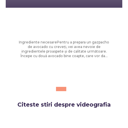
Diverse Noutati
Supă rece cu aromă delicată:
Gazpacho de avocado cu shrimp
Ingrediente necesarePentru a prepara un gazpacho
de avocado cu creveți, vei avea nevoie de
ingredientele proaspete și de calitate următoare.
Începe cu două avocado bine coapte, care vor da...
Citeste stiri despre
videografia