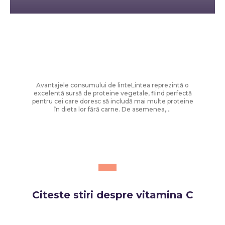
Diverse Noutati
Rețete rapide pentru zile toride: Chef
Cătălin Scărlătescu vă sugerează
tocănița de linte: „Spor la proteine!”
Avantajele consumului de linteLintea reprezintă o
excelentă sursă de proteine vegetale, fiind perfectă
pentru cei care doresc să includă mai multe proteine
în dieta lor fără carne. De asemenea,...
Citeste stiri despre
vitamina C