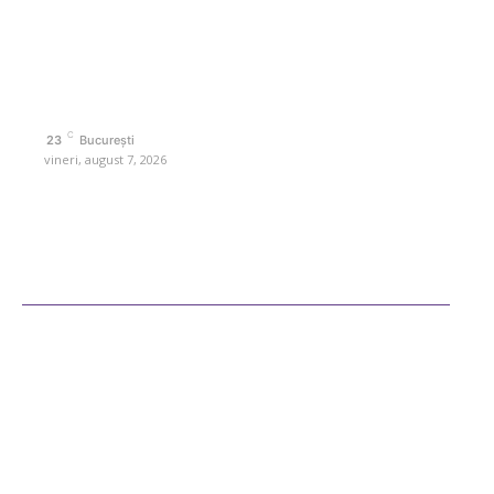
interes. Este un spațiu digital pentru informare și educație.
Contactati-ne oricand la adresa: contact@retetedesuflet.ro
Politica de cookies (GDPR)
Politică de confidențialitate
Contact www.retetedesuflet.ro
C
23
București
vineri, august 7, 2026
Ultimele postari
Diverse Noutati
Afaceri si Industrii
Sanatate / Hobby
Auto
Cultura si Entertainment
Fashion