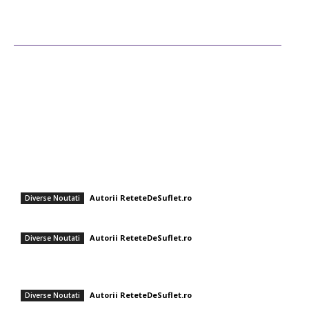
Ultimele postari
Diverse Noutati
Afaceri si Industrii
Sanatate / Hobby
Auto
Cultura si Entertainment
Fashion
Supă rece cu aromă delicată: Gazpacho de avocado cu shrimp
Autorii ReteteDeSuflet.ro
Diverse Noutati
Pizza italienească cu legume proaspete și cașcaval mozzarella
Autorii ReteteDeSuflet.ro
Diverse Noutati
Andreea Moldovan a regândit shaorma! Rețeta rapidă de vară care nu
adaugă greutate.
Autorii ReteteDeSuflet.ro
Diverse Noutati