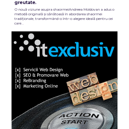
greutate.
O nouă viziune asupra shaormeiAndreea Moldovan a adus o
metodă originală și sănătoasă în abordarea shaormei
tradiționale, transformând-o într-o alegere ideală pentru cei
care...