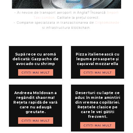
- Ai nevoie de transport aeroport in Anglia? Încearcă
Airport
Taxi London
. Calitate la prețul corect.
- Companie specializata in tranzactionarea de
Criptomonede
si infrastructura blockchain.
Supă rece cu aromă
Pizza italienească cu
delicată: Gazpacho de
legume proaspete și
avocado cu shrimp
cașcaval mozzarella
CITIȚI MAI MULT
CITIȚI MAI MULT
Andreea Moldovan a
Deserturi cu lapte ce
regândit shaorma!
aduc în minte amintiri
Rețeta rapidă de vară
din vremea copilăriei.
care nu adaugă
Rețetele clasice pe
greutate.
care le vei gătiti
frecvent.
CITIȚI MAI MULT
CITIȚI MAI MULT