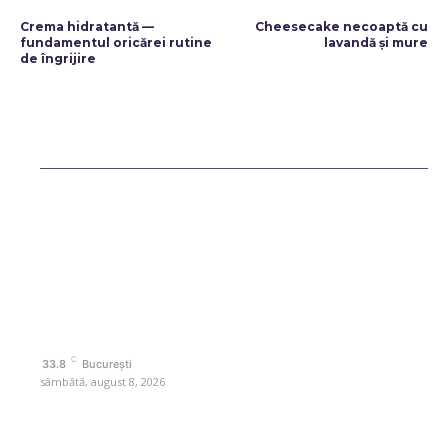
ARTICOLUL PRECEDENT
ARTICOLUL URMĂTOR
Crema hidratantă —
Cheesecake necoaptă cu
fundamentul oricărei rutine
lavandă și mure
de îngrijire
Bun venit ReteteDeSuflet.ro
Retetedesuflet.ro un site de știri / blog de noutăți, dedicat diseminării
de informații și actualități. Acesta oferă articole, reportaje și analize
pe teme diverse, de la evenimente curente la subiecte specifice de
interes. Este un spațiu digital pentru informare și educație.
Contactati-ne oricand la adresa: contact@retetedesuflet.ro
Politica de cookies (GDPR)
Politică de confidențialitate
Contact www.retetedesuflet.ro
C
33.8
București
sâmbătă, august 8, 2026