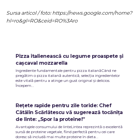
Sursa articol / foto: https://news.google.com/home?
hl=ro&gl=RO&ceid=RO%3Aro
Pizza italienească cu legume proaspete și
cașcaval mozzarella
Ingrediente fundamentale pentru pizza italianăCând ne
pregătim o pizza italiană autentică, selecția ingredientelor
este vitală pentru a atinge un gust original și delicios.
Începem...
Rețete rapide pentru zile toride: Chef
Cătălin Scărlătescu vă sugerează tocănița
de linte: „Spor la proteine!”
Avantajele consumului de linteLintea reprezintă o excelentă
sursă de proteine vegetale, fiind perfectă pentru cei care
doresc să includă mai multe proteine în dieta...