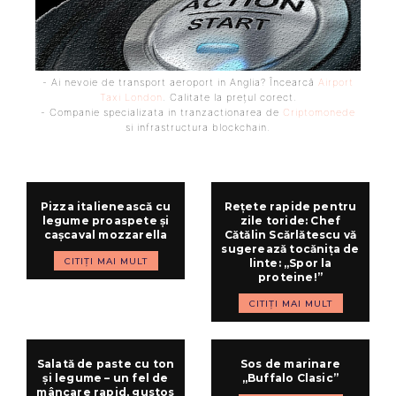
- Ai nevoie de transport aeroport in Anglia? Încearcă
Airport
Taxi London
. Calitate la prețul corect.
- Companie specializata in tranzactionarea de
Criptomonede
si infrastructura blockchain.
Pizza italienească cu
Rețete rapide pentru
legume proaspete și
zile toride: Chef
cașcaval mozzarella
Cătălin Scărlătescu vă
sugerează tocănița de
CITIȚI MAI MULT
linte: „Spor la
proteine!”
CITIȚI MAI MULT
Salată de paste cu ton
Sos de marinare
și legume – un fel de
„Buffalo Clasic”
mâncare rapid, gustos