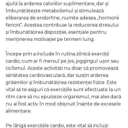
ajută la arderea caloriilor suplimentare, dar și
îmbunătățește metabolismul și stimulează
eliberarea de endorfine, numite adesea „hormonii
fericirii”. Acestea contribuie la reducerea stresului
și îmbunătățirea dispoziției, esențiale pentru
menținerea motivației pe termen lung.
Începe prin a include în rutina zilnică exerciții
cardio, cum ar fi mersul pe jos, joggingul ușor sau
ciclismul. Aceste activități nu doar că promovează
sănătatea cardiovasculară, dar susțin arderea
grăsimilor și îmbunătățirea rezistenței fizice. Este
vital să te asiguri că exercițiile sunt efectuate la un
ritm care să nu epuizeze organismul, mai ales dacă
nu ai fost activ în mod obișnuit înainte de excesele
alimentare.
Pe lângă exercițiile cardio, este vital să incluzi