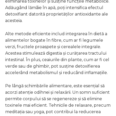
eliminarea toxinelor și susține funcțiile metabolice.
Adăugând lămâie în apă, poți intensifica efectul
detoxifiant datorită proprietăților antioxidante ale
acesteia.
Alte metode eficiente includ integrarea în dietă a
alimentelor bogate în fibre, cum ar fi legumele
verzi, fructele proaspete și cerealele integrale.
Acestea stimulează digestia și curățarea tractului
intestinal. În plus, ceaiurile din plante, cum ar fi cel
verde sau de ghimbir, pot susține detoxifierea
accelerând metabolismul și reducând inflamațiile.
Pe lângă schimbările alimentare, este esențial să
acorzi atenție odihnei și relaxării. Un somn suficient
permite corpului să se regenereze și să elimine
toxinele mai eficient. Tehnicile de relaxare, precum
meditația sau yoga, pot contribui la reducerea