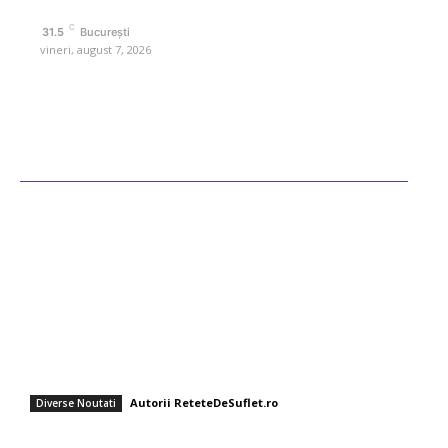
Contact www.retetedesuflet.ro
C
31.5
București
vineri, august 7, 2026
Ultimele postari
Diverse Noutati
Afaceri si Industrii
Sanatate / Hobby
Auto
Cultura si Entertainment
Fashion
Pizza italienească cu legume proaspete și cașcaval mozzarella
Autorii ReteteDeSuflet.ro
Diverse Noutati
Rețete rapide pentru zile toride: Chef Cătălin Scărlătescu vă sugerează