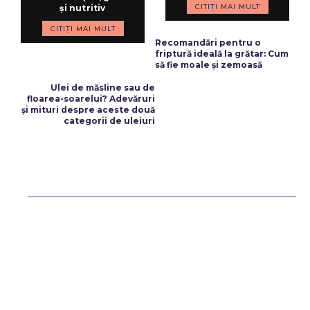
CITIȚI MAI MULT
și nutritiv
CITIȚI MAI MULT
ARTICOLUL PRECEDENT
Recomandări pentru o
friptură ideală la grătar: Cum
să fie moale și zemoasă
ARTICOLUL URMĂTOR
Ulei de măsline sau de
floarea-soarelui? Adevăruri
și mituri despre aceste două
categorii de uleiuri
Bun venit ReteteDeSuflet.ro
Retetedesuflet.ro un site de știri / blog de noutăți, dedicat diseminării
de informații și actualități. Acesta oferă articole, reportaje și analize
pe teme diverse, de la evenimente curente la subiecte specifice de
interes. Este un spațiu digital pentru informare și educație.
Contactati-ne oricand la adresa: contact@retetedesuflet.ro
Politica de cookies (GDPR)
Politică de confidențialitate