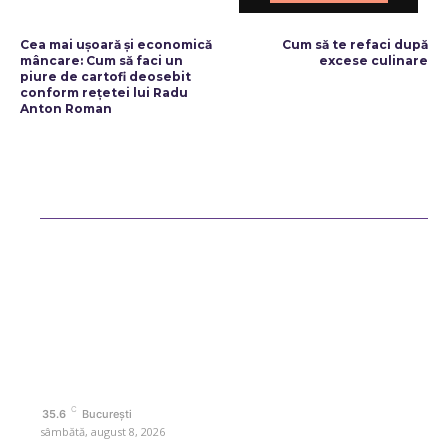
ARTICOLUL PRECEDENT
ARTICOLUL URMĂTOR
Cea mai ușoară și economică
Cum să te refaci după
mâncare: Cum să faci un
excese culinare
piure de cartofi deosebit
conform rețetei lui Radu
Anton Roman
Bun venit ReteteDeSuflet.ro
Retetedesuflet.ro un site de știri / blog de noutăți, dedicat diseminării
de informații și actualități. Acesta oferă articole, reportaje și analize
pe teme diverse, de la evenimente curente la subiecte specifice de
interes. Este un spațiu digital pentru informare și educație.
Contactati-ne oricand la adresa: contact@retetedesuflet.ro
Politica de cookies (GDPR)
Politică de confidențialitate
Contact www.retetedesuflet.ro
C
35.6
București
sâmbătă, august 8, 2026