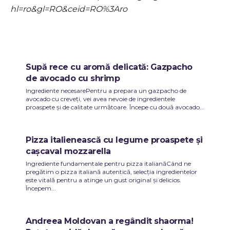
hl=ro&gl=RO&ceid=RO%3Aro
Supă rece cu aromă delicată: Gazpacho
de avocado cu shrimp
Ingrediente necesarePentru a prepara un gazpacho de
avocado cu creveți, vei avea nevoie de ingredientele
proaspete și de calitate următoare. Începe cu două avocado...
Pizza italienească cu legume proaspete și
cașcaval mozzarella
Ingrediente fundamentale pentru pizza italianăCând ne
pregătim o pizza italiană autentică, selecția ingredientelor
este vitală pentru a atinge un gust original și delicios.
Începem...
Andreea Moldovan a regândit shaorma!