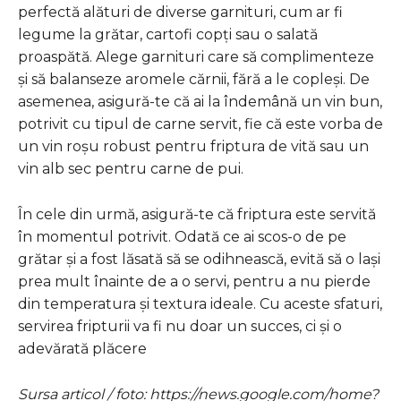
perfectă alături de diverse garnituri, cum ar fi
legume la grătar, cartofi copți sau o salată
proaspătă. Alege garnituri care să complimenteze
și să balanseze aromele cărnii, fără a le copleși. De
asemenea, asigură-te că ai la îndemână un vin bun,
potrivit cu tipul de carne servit, fie că este vorba de
un vin roșu robust pentru friptura de vită sau un
vin alb sec pentru carne de pui.
În cele din urmă, asigură-te că friptura este servită
în momentul potrivit. Odată ce ai scos-o de pe
grătar și a fost lăsată să se odihnească, evită să o lași
prea mult înainte de a o servi, pentru a nu pierde
din temperatura și textura ideale. Cu aceste sfaturi,
servirea fripturii va fi nu doar un succes, ci și o
adevărată plăcere
Sursa articol / foto: https://news.google.com/home?