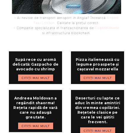
- Ai nevoie de transport aeroport in Anglia? Încearcă
Airport
Taxi London
. Calitate la prețul corect.
- Companie specializata in tranzactionarea de
Criptomonede
si infrastructura blockchain.
Supă rece cu aromă
Pizza italienească cu
delicată: Gazpacho de
legume proaspete și
avocado cu shrimp
cașcaval mozzarella
CITIȚI MAI MULT
CITIȚI MAI MULT
Andreea Moldovan a
Deserturi cu lapte ce
regândit shaorma!
aduc în minte amintiri
Rețeta rapidă de vară
din vremea copilăriei.
care nu adaugă
Rețetele clasice pe
greutate.
care le vei gătiti
frecvent.
CITIȚI MAI MULT
CITIȚI MAI MULT