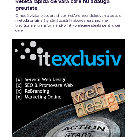
Rețeta rapidă de vară care nu adaugă
greutate.
O nouă viziune asupra shaormeiAndreea Moldovan a adus o
metodă originală și sănătoasă în abordarea shaormei
tradiționale, transformând-o într-o alegere ideală pentru cei
care...