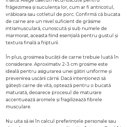
înaltă. Alege tăieturi recunoscute pentru
frăgezimea și suculența lor, cum ar fi antricotul,
vrăbioara sau cotletul de porc. Confirmă că bucata
de carne are un nivel suficient de grăsime
intramusculară, cunoscută și sub numele de
marmorat, aceasta fiind esențială pentru gustul și
textura finală a fripturii.
În plus, grosimea bucății de carne trebuie luată în
considerare. Aproximativ 2-3 cm grosime este
ideală pentru asigurarea unei gătiri uniforme și
prevenirea uscării cărnii. Dacă intenționezi să
gătești carne de vită, optează pentru o bucată
maturată, deoarece procesul de maturare
accentuează aromele și fragilizează fibrele
musculare.
Nu uita să iei în calcul preferințele personale sau