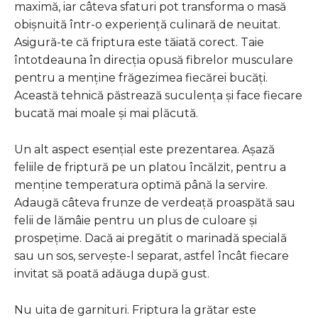
maximă, iar câteva sfaturi pot transforma o masă
obișnuită într-o experiență culinară de neuitat.
Asigură-te că friptura este tăiată corect. Taie
întotdeauna în direcția opusă fibrelor musculare
pentru a menține frăgezimea fiecărei bucăți.
Această tehnică păstrează suculența și face fiecare
bucată mai moale și mai plăcută.
Un alt aspect esențial este prezentarea. Așază
feliile de friptură pe un platou încălzit, pentru a
menține temperatura optimă până la servire.
Adaugă câteva frunze de verdeață proaspătă sau
felii de lămâie pentru un plus de culoare și
prospețime. Dacă ai pregătit o marinadă specială
sau un sos, servește-l separat, astfel încât fiecare
invitat să poată adăuga după gust.
Nu uita de garnituri. Friptura la grătar este