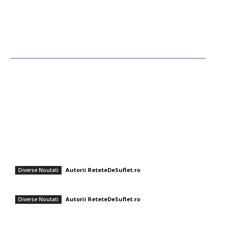
Ultimele postari
Diverse Noutati
Afaceri si Industrii
Sanatate / Hobby
Auto
Cultura si Entertainment
Fashion
Supă rece cu aromă delicată: Gazpacho de avocado cu shrimp
Autorii ReteteDeSuflet.ro
Diverse Noutati
Pizza italienească cu legume proaspete și cașcaval mozzarella
Autorii ReteteDeSuflet.ro
Diverse Noutati
Andreea Moldovan a regândit shaorma! Rețeta rapidă de vară care nu