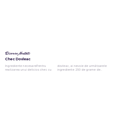
Diverse Noutati
Chec Dovleac
Ingrediente necesarePentru
dovleac, ai nevoie de următoarele
realizarea unui delicios chec cu
ingrediente: 250 de grame de...