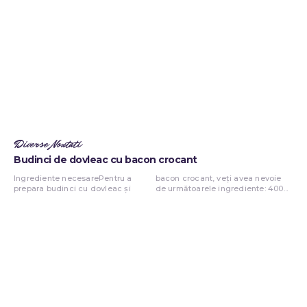
Diverse Noutati
Budinci de dovleac cu bacon crocant
Ingrediente necesarePentru a
bacon crocant, veți avea nevoie
prepara budinci cu dovleac și
de următoarele ingrediente: 400...