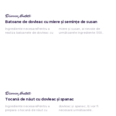
Diverse Noutati
Batoane de dovleac cu miere și semințe de susan
Ingrediente necesarePentru a
miere și susan, ai nevoie de
realiza batoanele de dovleac cu
următoarele ingrediente: 500...
Diverse Noutati
Tocană de năut cu dovleac și spanac
Ingrediente necesarePentru a
dovleac și spanac, îți vor fi
prepara o tocană de năut cu
necesare următoarele...