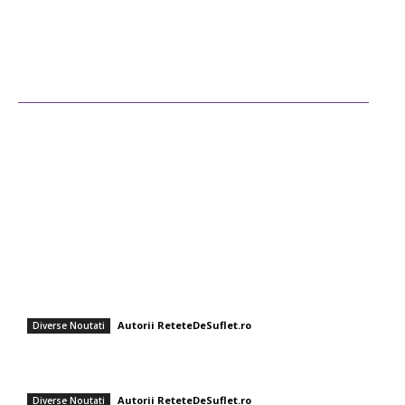
Ultimele postari
Diverse Noutati
Afaceri si Industrii
Sanatate / Hobby
Auto
Cultura si Entertainment
Fashion
Cum să faci tort sushi la tine acasă: rețeta ușoară și sănătoasă care a
câștigat popularitate
Autorii ReteteDeSuflet.ro
Diverse Noutati
Renunță la avocado pe pâine prăjită! Două componente pentru un
mic dejun mai nutritiv.
Autorii ReteteDeSuflet.ro
Diverse Noutati