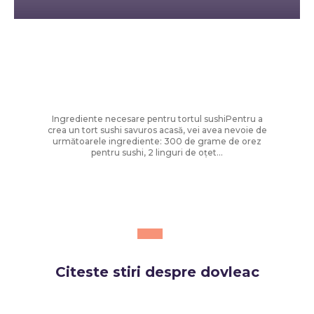
Diverse Noutati
Cum să faci tort sushi la tine acasă:
rețeta ușoară și sănătoasă care a
câștigat popularitate
Ingrediente necesare pentru tortul sushiPentru a
crea un tort sushi savuros acasă, vei avea nevoie de
următoarele ingrediente: 300 de grame de orez
pentru sushi, 2 linguri de oțet...
Citeste stiri despre
dovleac