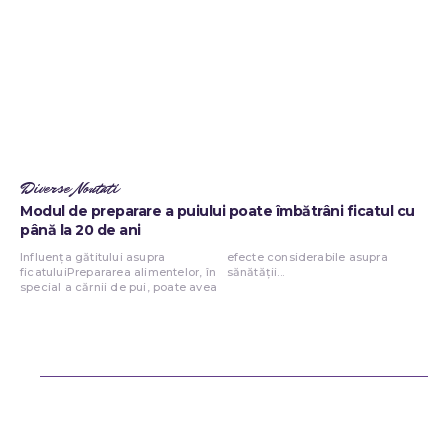
Diverse Noutati
Modul de preparare a puiului poate îmbătrâni ficatul cu
până la 20 de ani
Influența gătitului asupra
efecte considerabile asupra
ficatuluiPrepararea alimentelor, în
sănătății...
special a cărnii de pui, poate avea
Bun venit ReteteDeSuflet.ro
Retetedesuflet.ro un site de știri / blog de noutăți, dedicat diseminării
de informații și actualități. Acesta oferă articole, reportaje și analize
pe teme diverse, de la evenimente curente la subiecte specifice de