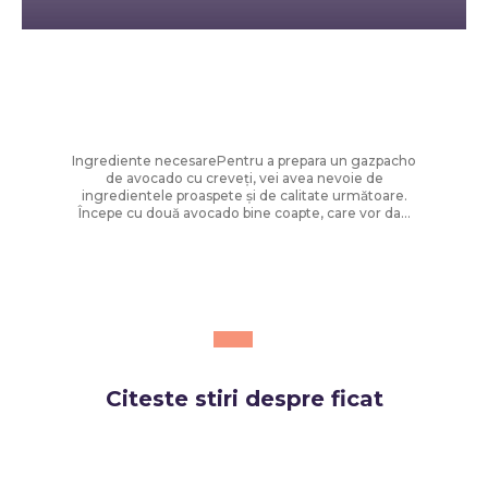
Diverse Noutati
Supă rece cu aromă delicată:
Gazpacho de avocado cu shrimp
Ingrediente necesarePentru a prepara un gazpacho
de avocado cu creveți, vei avea nevoie de
ingredientele proaspete și de calitate următoare.
Începe cu două avocado bine coapte, care vor da...
Citeste stiri despre
ficat