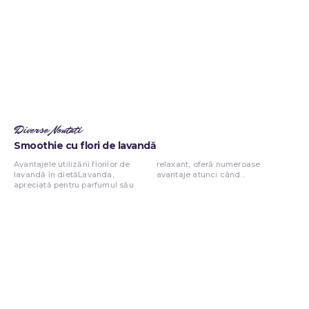
Diverse Noutati
Smoothie cu flori de lavandă
Avantajele utilizării florilor de
relaxant, oferă numeroase
lavandă în dietăLavanda,
avantaje atunci când...
apreciată pentru parfumul său