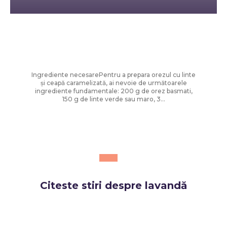
Diverse Noutati
Orez cu linte și ceapă prăjită – rețetă
ușoară și savuroasă
Ingrediente necesarePentru a prepara orezul cu linte
și ceapă caramelizată, ai nevoie de următoarele
ingrediente fundamentale: 200 g de orez basmati,
150 g de linte verde sau maro, 3...
Citeste stiri despre
lavandă