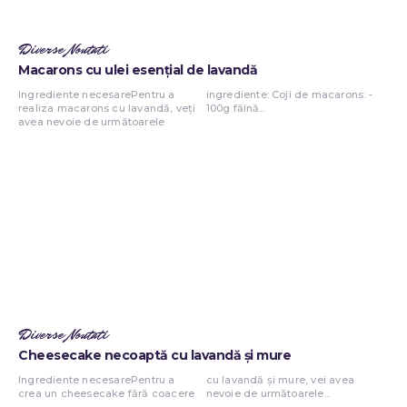
Diverse Noutati
Macarons cu ulei esențial de lavandă
Ingrediente necesarePentru a
ingrediente: Coji de macarons: -
realiza macarons cu lavandă, veți
100g făină...
avea nevoie de următoarele
Diverse Noutati
Cheesecake necoaptă cu lavandă și mure
Ingrediente necesarePentru a
cu lavandă și mure, vei avea
crea un cheesecake fără coacere
nevoie de următoarele...