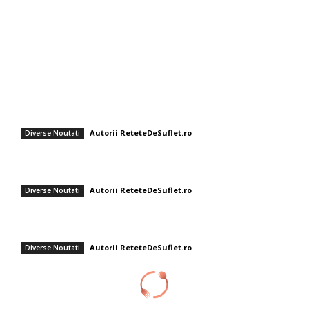
Diverse Noutati
Afaceri si Industrii
Sanatate / Hobby
Auto
Cultura si Entertainment
Fashion
Orez cu linte și ceapă prăjită – rețetă ușoară și savuroasă
Autorii ReteteDeSuflet.ro
Diverse Noutati
Rețeta de gogoși savuroase de post a Ornelei Pasăre! Află ingredientul
secret! Solista respectă Postul Sfintei Mării.
Autorii ReteteDeSuflet.ro
Diverse Noutati
Spaghetti alla Puttanesca – rețeta italiană cu un sos delicios și gusturi
mediteraneene
Autorii ReteteDeSuflet.ro
Diverse Noutati