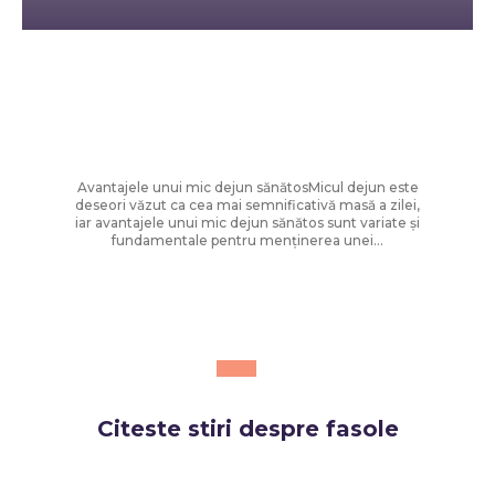
Diverse Noutati
Renunță la avocado pe pâine prăjită!
Două componente pentru un mic
dejun mai nutritiv.
Avantajele unui mic dejun sănătosMicul dejun este
deseori văzut ca cea mai semnificativă masă a zilei,
iar avantajele unui mic dejun sănătos sunt variate și
fundamentale pentru menținerea unei...
Citeste stiri despre
fasole