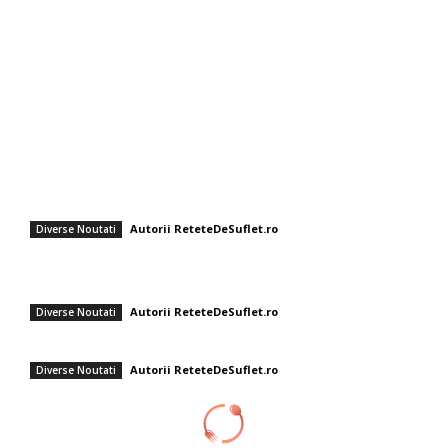
Diverse Noutati
Afaceri si Industrii
Sanatate / Hobby
Auto
Cultura si Entertainment
Fashion
Renunță la avocado pe pâine prăjită! Două componente pentru un
mic dejun mai nutritiv.
Autorii ReteteDeSuflet.ro
Diverse Noutati
Tiramisu cu lămâie și busuioc, fără limoncello – Rețeta Gabrielei
Cristea, un desert perfect pentru sezonul estival
Autorii ReteteDeSuflet.ro
Diverse Noutati
Supă rece cu aromă delicată: Gazpacho de avocado cu shrimp
Autorii ReteteDeSuflet.ro
Diverse Noutati