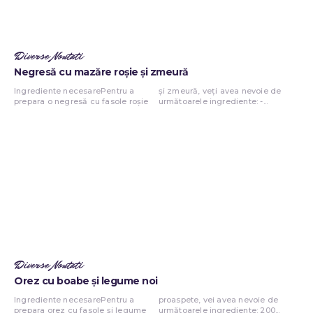
Diverse Noutati
Negresă cu mazăre roșie și zmeură
Ingrediente necesarePentru a
și zmeură, veți avea nevoie de
prepara o negresă cu fasole roșie
următoarele ingrediente: -...
Diverse Noutati
Orez cu boabe și legume noi
Ingrediente necesarePentru a
proaspete, vei avea nevoie de
prepara orez cu fasole și legume
următoarele ingrediente: 200...