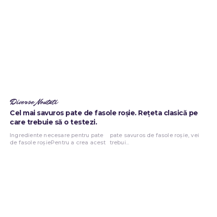
Diverse Noutati
Cel mai savuros pate de fasole roșie. Rețeta clasică pe
care trebuie să o testezi.
Ingrediente necesare pentru pate
pate savuros de fasole roșie, vei
de fasole roșiePentru a crea acest
trebui...