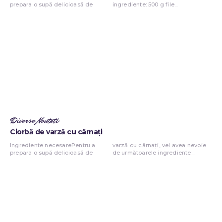
prepara o supă delicioasă de
ingrediente: 500 g file...
Diverse Noutati
Ciorbă de varză cu cârnați
Ingrediente necesarePentru a
varză cu cârnați, vei avea nevoie
prepara o supă delicioasă de
de următoarele ingrediente:...