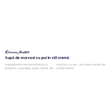
Diverse Noutati
Supă de morcovi cu pui în stil cremă
Ingrediente necesarePentru a
morcovi cu pui, vei avea nevoie de
prepara o superbă supă cremă de
următoarele...