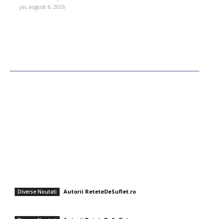
joi, august 6, 2026
Ultimele postari
Diverse Noutati
Afaceri si Industrii
Sanatate / Hobby
Auto
Cultura si Entertainment
Fashion
Rețete rapide pentru zile toride: Chef Cătălin Scărlătescu vă sugerează
tocănița de linte: „Spor la proteine!”
Autorii ReteteDeSuflet.ro
Diverse Noutati
Sos de marinare „Buffalo Clasic”