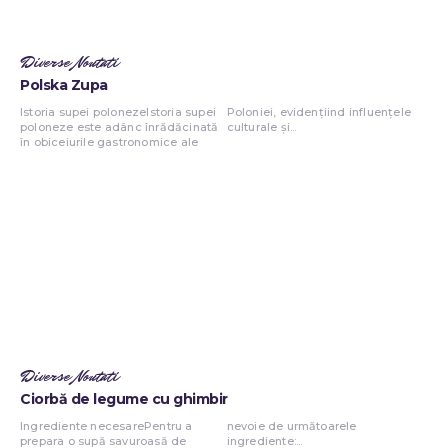
Diverse Noutati
Polska Zupa
Istoria supei polonezeIstoria supei
Poloniei, evidențiind influențele
poloneze este adânc înrădăcinată
culturale și...
în obiceiurile gastronomice ale
Diverse Noutati
Ciorbă de legume cu ghimbir
Ingrediente necesarePentru a
nevoie de următoarele
prepara o supă savuroasă de
ingrediente:...