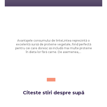
Diverse Noutati
Rețete rapide pentru zile toride: Chef
Cătălin Scărlătescu vă sugerează
tocănița de linte: „Spor la proteine!”
Avantajele consumului de linteLintea reprezintă o
excelentă sursă de proteine vegetale, fiind perfectă
pentru cei care doresc să includă mai multe proteine
în dieta lor fără carne. De asemenea,...
Citeste stiri despre
supă