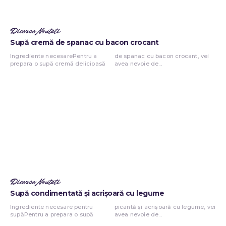
Diverse Noutati
Supă cremă de spanac cu bacon crocant
Ingrediente necesarePentru a
de spanac cu bacon crocant, vei
prepara o supă cremă delicioasă
avea nevoie de...
Diverse Noutati
Supă condimentată și acrișoară cu legume
Ingrediente necesare pentru
picantă și acrișoară cu legume, vei
supăPentru a prepara o supă
avea nevoie de...