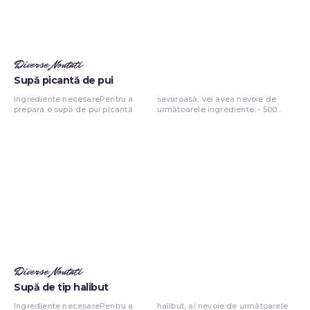
Diverse Noutati
Supă picantă de pui
Ingrediente necesarePentru a
savuroasă, vei avea nevoie de
prepara o supă de pui picantă
următoarele ingrediente: - 500...
Diverse Noutati
Supă de tip halibut
Ingrediente necesarePentru a
halibut, ai nevoie de următoarele