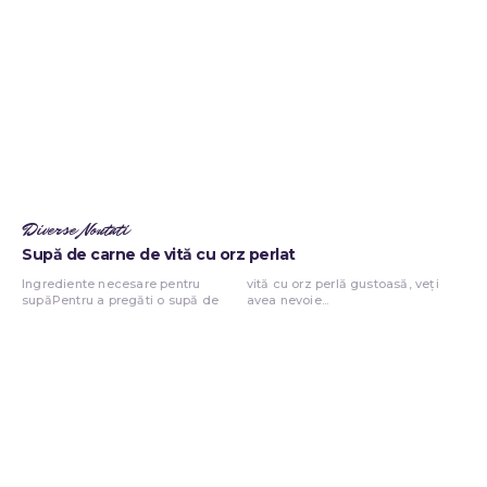
Diverse Noutati
Supă de carne de vită cu orz perlat
Ingrediente necesare pentru
vită cu orz perlă gustoasă, veți
supăPentru a pregăti o supă de
avea nevoie...