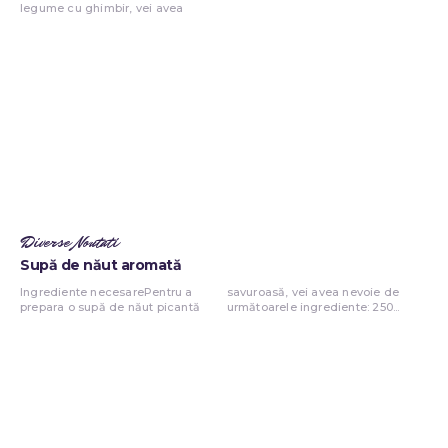
legume cu ghimbir, vei avea
Diverse Noutati
Supă de năut aromată
Ingrediente necesarePentru a
savuroasă, vei avea nevoie de
prepara o supă de năut picantă
următoarele ingrediente: 250...